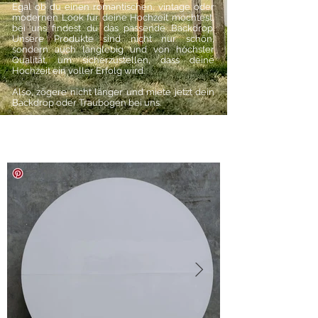
Egal ob du einen romantischen, vintage oder
modernen Look für deine Hochzeit möchtest,
bei uns findest du das passende Backdrop.
Unsere Produkte sind nicht nur schön,
sondern auch langlebig und von höchster
Qualität, um sicherzustellen, dass deine
Hochzeit ein voller Erfolg wird.
Also, zögere nicht länger und miete jetzt dein
Backdrop oder Traubogen bei uns.