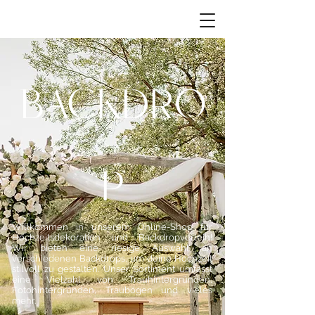
BACKDRO
P
Willkommen in unserem Online-Shop für
Hochzeitsdekoration und Backdropverleih!
Wir bieten eine riesige Auswahl an
verschiedenen Backdrops, um deine Hochzeit
stilvoll zu gestalten. Unser Sortiment umfasst
eine Vielzahl von Trauhintergründen,
Fotohintergründen, Traubögen und vieles
mehr.