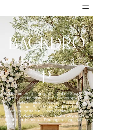
BACKDRO
P
Willkommen in unserem Online-Shop für
Hochzeitsdekoration und Backdropverleih!
Wir bieten eine riesige Auswahl an
verschiedenen Backdrops, um deine Hochzeit
stilvoll zu gestalten. Unser Sortiment umfasst
eine Vielzahl von Trauhintergründen,
Fotohintergründen, Traubögen und vieles
mehr.