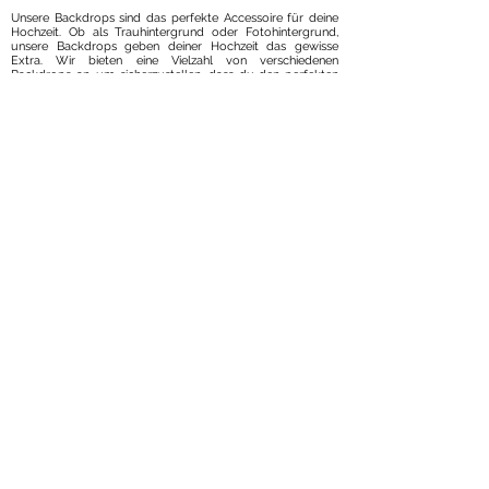
Unsere Backdrops sind das perfekte Accessoire für deine
Hochzeit. Ob als Trauhintergrund oder Fotohintergrund,
unsere Backdrops geben deiner Hochzeit das gewisse
Extra. Wir bieten eine Vielzahl von verschiedenen
Backdrops an, um sicherzustellen, dass du den perfekten
Hintergrund für deine Hochzeitsfotos hast.
Unsere Backdrops sind nicht nur funktional, sondern auch
ästhetisch ansprechend und passen perfekt zu jeder
Hochzeitsdekoration. Miete jetzt unser Backdrop und
kreiere unvergessliche Erinnerungen an deine Hochzeit.
Kontaktiere uns gerne, wenn du weitere Fragen hast oder
Unterstützung bei der Auswahl deines Backdrops
benötigst. Wir helfen dir gerne weiter und freuen uns
darauf, dir bei der Planung deiner perfekten Hochzeit zu
helfen!
MIETABLAUF
Nachdem Eure Anfrage bei uns eingegangen ist, prüfen wir
ob die gewünschten Artikel an Eurem ausgewählten
Datum noch verfügbar sind. Anschließend erstellen wir
euch ein Angebot. Falls euch das Angebot zusagt,
unterschreiben und an uns zurück senden. Danach erhaltet
ihr eine Rechnung mit 50% vom Gesamtbetrag. Wenn die
Rechnung beglichen wurde planen wir die Ware für Euer
gewünschtes Datum fest ein. Zur Mitte der Gesamtlaufzeit
ist die 2. Zahlung von 25% fällig. Die restlichen 25% sind 14
Tage vor der Hochzeit zu bezahlen. Am Tag vor Eurer
Hochzeit erfolgt die Lieferung oder Abholung der Ware.
Am Tag nach Eurer Hochzeit, oder darauf dann die