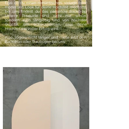
Egal ob du einen romantischen, vintage oder
modernen Look für deine Hochzeit möchtest,
bei uns findest du das passende Backdrop.
Unsere Produkte sind nicht nur schön,
sondern auch langlebig und von höchster
Qualität, um sicherzustellen, dass deine
Hochzeit ein voller Erfolg wird.
Also, zögere nicht länger und miete jetzt dein
Backdrop oder Traubogen bei uns.