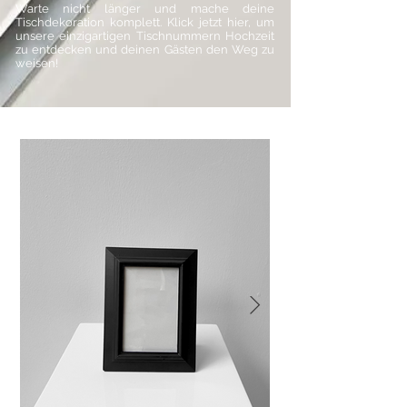
Warte nicht länger und mache deine
Tischdekoration komplett. Klick jetzt hier, um
unsere einzigartigen Tischnummern Hochzeit
zu entdecken und deinen Gästen den Weg zu
weisen!