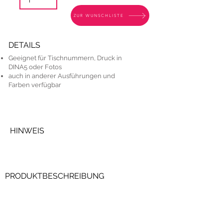
ZUR WUNSCHLISTE
DETAILS
Geeignet für Tischnummern, Druck in
DINA5 oder Fotos
auch in anderer Ausführungen und
Farben verfügbar
HINWEIS
PRODUKTBESCHREIBUNG
Du suchst nach stilvollen Tischnummern? Dann sind unsere
Bilderrahmen genau das Richtige für dich! Die Rahmen sind
in verschiedenen Farben verfügbar und sind perfekt
geeignet, um die Tischnummern auf stilvolle Art und Weise
zu präsentieren. Du kannst sie mit deiner persönlichen Note
versehen, indem du deine eigenen Bilder oder Nummern in