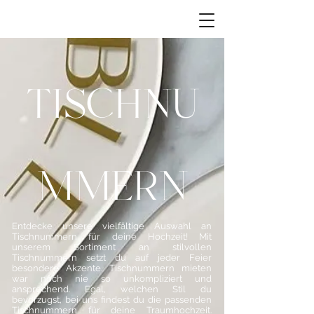
TISCHNU
MMERN
Entdecke unsere vielfältige Auswahl an
Tischnummern für deine Hochzeit! Mit
unserem Sortiment an stilvollen
Tischnummern setzt du auf jeder Feier
besondere Akzente. Tischnummern mieten
war noch nie so unkompliziert und
ansprechend. Egal, welchen Stil du
bevorzugst, bei uns findest du die passenden
Tischnummern für deine Traumhochzeit.