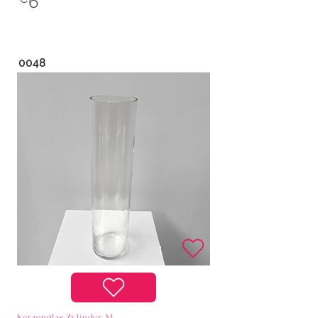
6
0048
Kerzenglas Zylinder M