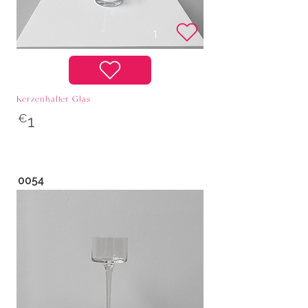
Kerzenhalter Glas
€
1
0054