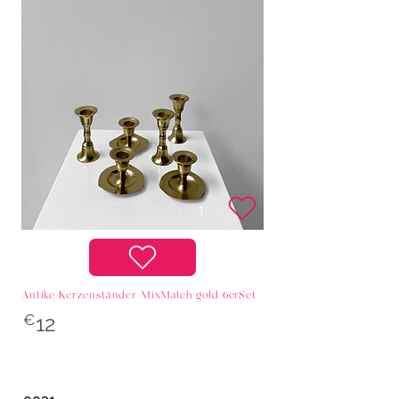
Antike Kerzenständer MixMatch gold 6erSet
€
12