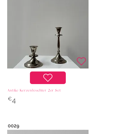
Antike Kerzenleuchter 2er Set
€
4
0029