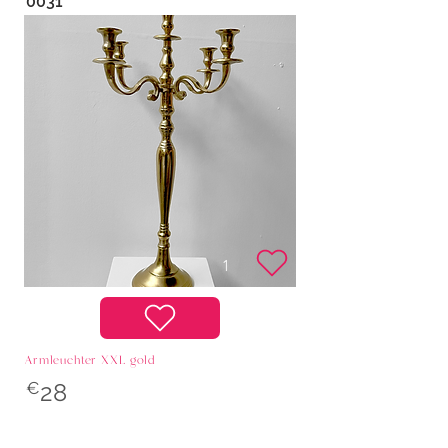
0031
Armleuchter XXL gold
€
28