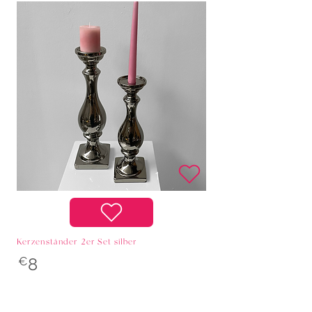
Kerzenständer 2er Set silber
€
8