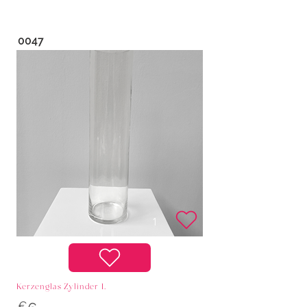
0047
Kerzenglas Zylinder L
€