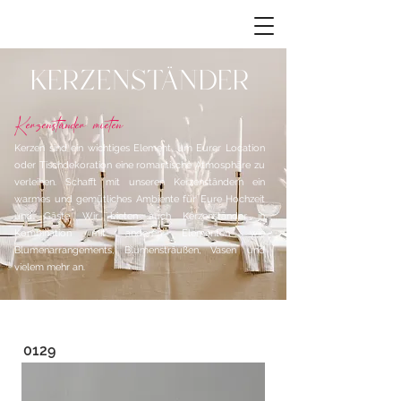
KERZENSTÄNDER
Kerzenständer mieten
Kerzen sind ein wichtiges Element, um Eurer Location
oder Tischdekoration eine romantische Atmosphäre zu
verleihen. Schafft mit unseren Kerzenständern ein
warmes und gemütliches Ambiente für Eure Hochzeit
und Gäste. Wir bieten auch Kerzenständer in
Kombination mit anderen Elementen wie
Blumenarrangements, Blumensträußen, Vasen und
vielem mehr an.
0129