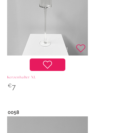
Kerzenhalter XL
€
7
0058