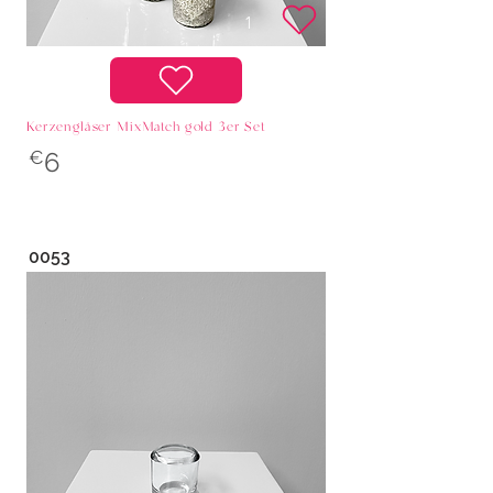
Kerzengläser MixMatch gold 3er Set
€
6
0053