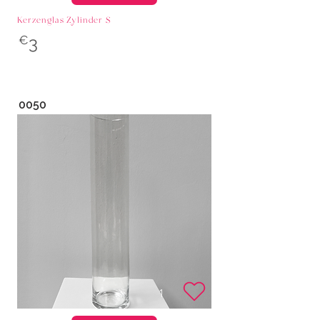
Kerzenglas Zylinder S
€
3
0050