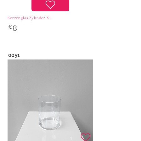
Kerzenglas Zylinder XL
€
8
0051