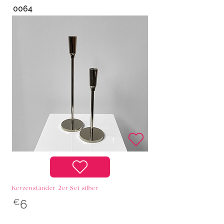
0064
Kerzenständer 2er Set silber
€
6