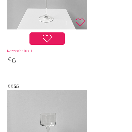
Kerzenhalter L
€
6
0055