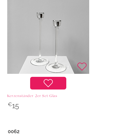
Kerzenständer 2er Set Glas
€
15
0062