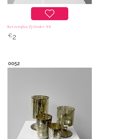
Kerzenglas Zylinder XS
€
2
0052