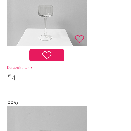
Kerzenhalter S
€
4
0057