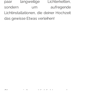
paar langweilige Lichterketten, 
sondern um aufregende 
Lichtinstallationen, die deiner Hochzeit 
das gewisse Etwas verleihen!
Ob gezielte Highlights oder 
großflächige Inszenierungen, 
Lichtinstallationen bieten endlose 