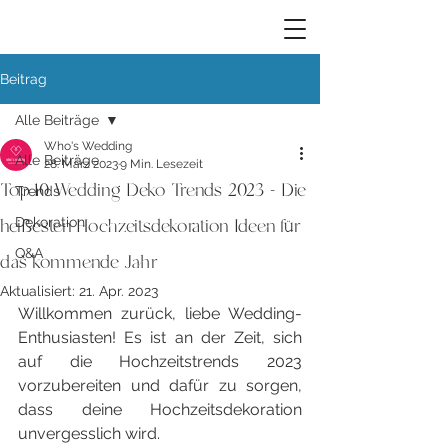
Beitrag
Alle Beiträge
Who's Wedding
Alle Beiträge
28. März 2023
9 Min. Lesezeit
Top 10 Wedding Deko Trends 2023 - Die
Trends
heißesten Hochzeitsdekoration Ideen für
Dekoration
Q&A
das kommende Jahr
Aktualisiert:
21. Apr. 2023
Willkommen zurück, liebe Wedding-
Enthusiasten! Es ist an der Zeit, sich 
auf die Hochzeitstrends 2023 
vorzubereiten und dafür zu sorgen, 
dass deine Hochzeitsdekoration 
unvergesslich wird.