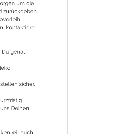
Sorgen um die 
d zurückgeben.
verleih 
n, kontaktiere 
t Du genau 
deko 
tellen sicher, 
rzfristig 
 uns Deinen 
ken wir auch 