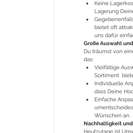
Keine Lagerkos
Lagerung Deine
Gegebenenfalls
bietet oft attr
uns dafür einfa
Große Auswahl und 
Du träumst von ein
das:
Vielfältige Au
Sortiment  bie
Individuelle An
dass Deine Hoch
Einfache Anpass
umentscheidest,
Wünschen an.
Nachhaltigkeit un
Heutzutage ist Umw