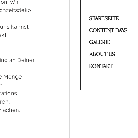
on: Wir 
ochzeitsdeko 
STARTSEITE
uns kannst 
CONTENT DAYS
ekt 
GALERIE
ABOUT US
ing an Deiner 
KONTAKT
ne Menge 
n.
ations 
ren.
 machen, 