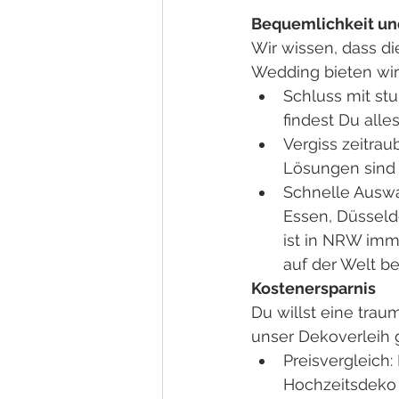
Bequemlichkeit und
Wir wissen, dass di
Wedding bieten wir 
Schluss mit st
findest Du alle
Vergiss zeitra
Lösungen sind s
Schnelle Auswah
Essen, Düsseld
ist in NRW imm
auf der Welt be
Kostenersparnis
Du willst eine tra
unser Dekoverleih g
Preisvergleich:
Hochzeitsdeko 