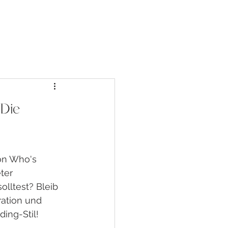
 Die
on Who's 
ter 
lltest? Bleib 
ration und 
ing-Stil!