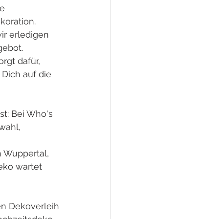
e 
oration.
ir erledigen 
gebot.
gt dafür, 
Dich auf die 
t: Bei Who's 
wahl, 
n Wuppertal, 
eko wartet 
en Dekoverleih 