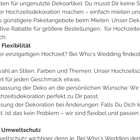
ten für ungenutzte Dekoartikel: Du musst Dir keine 
r Hochzeitsdekoration machen – einfach mieten un
 günstigere Paketangebote beim Mieten: Unser Deko
aktive Rabatte für größere Bestellungen,  für Hochzeite
ch.
Flexibilität
er einzigartigen Hochzeit? Bei Who's Wedding findes
swahl an Stilen, Farben und Themen: Unser Hochzeits
tet für jeden Geschmack etwas.
passung der Deko an die persönlichen Wünsche: Wir s
zeitsdekoration perfekt zu Dir passt.
ung der Dekoration bei Änderungen: Falls Du Dich ku
 ist das kein Problem – wir sind flexibel und passen
d Umweltschutz
eltschutz wichtiger denn je. Bei Who's Wedding den