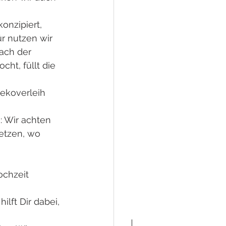
nzipiert, 
r nutzen wir 
ach der 
ht, füllt die 
ekoverleih 
: Wir achten 
etzen, wo 
ochzeit 
lft Dir dabei, 