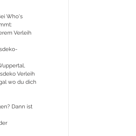
Bei Who's 
immt:
erem Verleih 
tsdeko-
Wuppertal, 
sdeko Verleih 
al wo du dich 
en? Dann ist 
der 