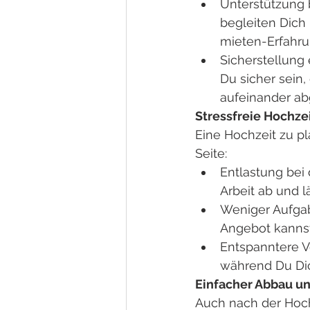
Unterstützung 
begleiten Dich 
mieten-Erfahrun
Sicherstellung
Du sicher sein,
aufeinander ab
Stressfreie Hochze
Eine Hochzeit zu pl
Seite:
Entlastung bei
Arbeit ab und 
Weniger Aufgab
Angebot kannst
Entspanntere V
während Du Dic
Einfacher Abbau u
Auch nach der Hochz