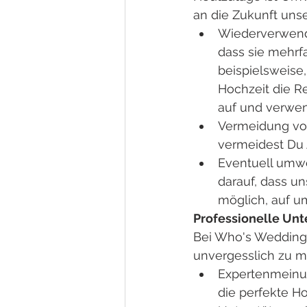
an die Zukunft uns
Wiederverwendu
dass sie mehrf
beispielsweise
Hochzeit die R
auf und verwen
Vermeidung vo
vermeidest Du 
Eventuell umwe
darauf, dass u
möglich, auf u
Professionelle Unt
Bei Who's Wedding s
unvergesslich zu 
Expertenmeinun
die perfekte H