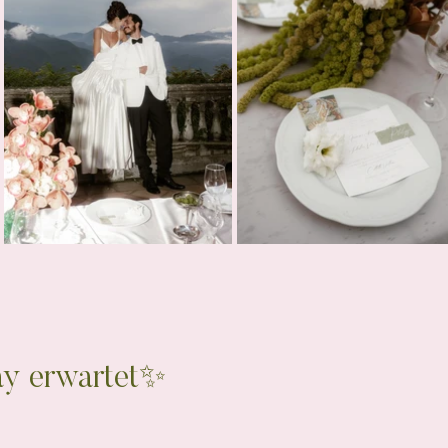
ay erwartet✨