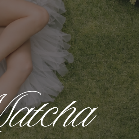
atcha
Y