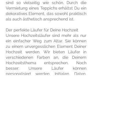
sind so vielseitig wie schön. Durch die
Vermietung eines Teppichs erhältst Du ein
dekoratives Element, das sowohl praktisch
als auch ästhetisch ansprechend ist.
Der perfekte Läufer für Deine Hochzeit
Unsere Hochzeitsläufer sind mehr als nur
ein einfacher Weg zum Altar. Sie können
zu einem unvergesslichen Element Deiner
Hochzeit werden. Wir bieten Läufer in
verschiedenen Farben an, die Deinem
Hochzeitsthema entsprechen. Noch
besser: Unsere Läufer können
personalisiert werden. Initialen, Daten,
Zitate oder andere bedeutungsvolle Texte
können hinzugefügt werden, um Deinen
Läufer zu einem einzigartigen
Erinnerungsstück zu machen.
Die Vorteile der Miete
Wenn Du einen Teppich mietest, erhältst
Du nicht nur ein qualitativ hochwertiges
Produkt, sondern auch einen stressfreien
Service. Du musst Dir keine Sorgen über