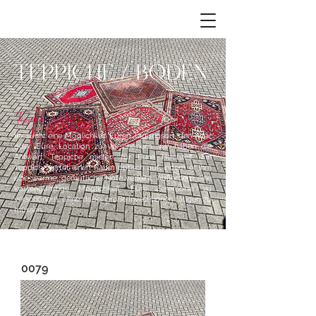
TEPPICHE / BÖDEN
Teppich mieten
Ihr sucht eine Möglichkeit Euren Tagungsort, den Altar
oder Eure Location zu verschönern, wir haben die
Antwort Teppiche mieten für Eure Hochzeit. Ein
Teppich wertet einen Raum optisch auf, indem er ihm
eine warme, gemütliche Note verleiht. Außerdem eine
kostengünstige Möglichkeit, Eure Zeremonie zu
verschönern, ohne dabei große Investitionen tätigen zu
müssen.
0079